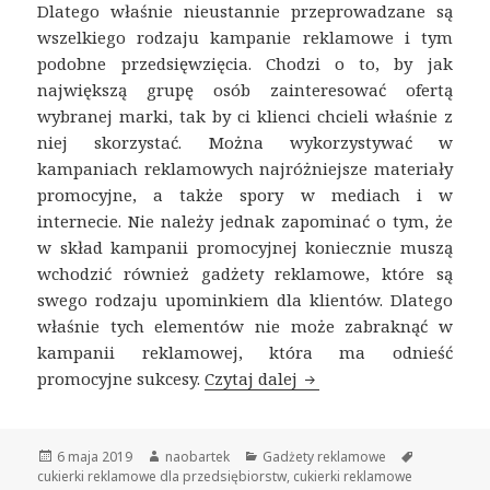
Dlatego właśnie nieustannie przeprowadzane są
wszelkiego rodzaju kampanie reklamowe i tym
podobne przedsięwzięcia. Chodzi o to, by jak
największą grupę osób zainteresować ofertą
wybranej marki, tak by ci klienci chcieli właśnie z
niej skorzystać. Można wykorzystywać w
kampaniach reklamowych najróżniejsze materiały
promocyjne, a także spory w mediach i w
internecie. Nie należy jednak zapominać o tym, że
w skład kampanii promocyjnej koniecznie muszą
wchodzić również gadżety reklamowe, które są
swego rodzaju upominkiem dla klientów. Dlatego
właśnie tych elementów nie może zabraknąć w
kampanii reklamowej, która ma odnieść
promocyjne sukcesy.
Czytaj dalej
Cukierki reklamowe j
Opublikowano
6 maja 2019
Autor
naobartek
Kategorie
Gadżety reklamowe
Tagi
cukierki reklamowe dla przedsiębiorstw
,
cukierki reklamowe