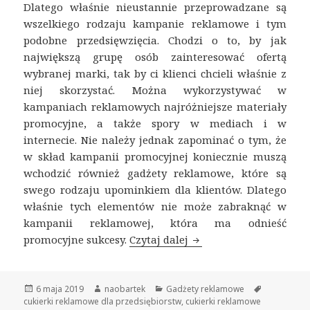
Dlatego właśnie nieustannie przeprowadzane są
wszelkiego rodzaju kampanie reklamowe i tym
podobne przedsięwzięcia. Chodzi o to, by jak
największą grupę osób zainteresować ofertą
wybranej marki, tak by ci klienci chcieli właśnie z
niej skorzystać. Można wykorzystywać w
kampaniach reklamowych najróżniejsze materiały
promocyjne, a także spory w mediach i w
internecie. Nie należy jednak zapominać o tym, że
w skład kampanii promocyjnej koniecznie muszą
wchodzić również gadżety reklamowe, które są
swego rodzaju upominkiem dla klientów. Dlatego
właśnie tych elementów nie może zabraknąć w
kampanii reklamowej, która ma odnieść
promocyjne sukcesy.
Czytaj dalej
Cukierki reklamowe j
Opublikowano
6 maja 2019
Autor
naobartek
Kategorie
Gadżety reklamowe
Tagi
cukierki reklamowe dla przedsiębiorstw
,
cukierki reklamowe