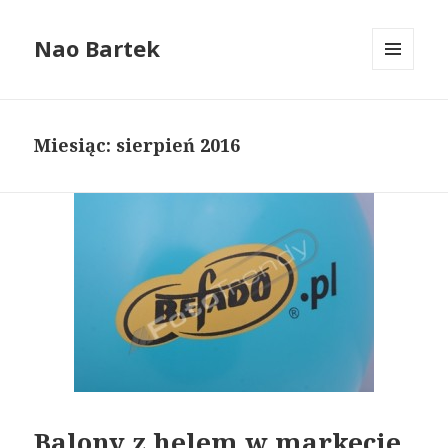
Nao Bartek
MENU
I
WIDGETY
Miesiąc: sierpień 2016
Balony z helem w markecie